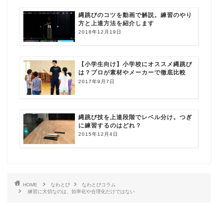
縄跳びのコツを動画で解説。練習のやり
方と上達方法を紹介します
2018年12月19日
【小学生向け】小学校にオススメ縄跳び
は？プロが素材やメーカーで徹底比較
2017年9月7日
縄跳び技を上達段階でレベル分け。つぎ
に練習するのはどれ？
2015年12月4日
HOME
なわとび
なわとびコラム
練習に大切なのは、効率化や合理化だけではない