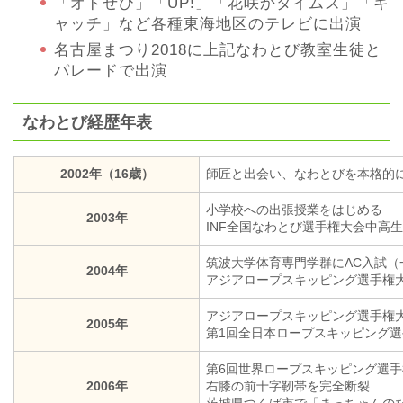
「オドぜひ」「UP!」「花咲かタイムズ」「キ
ャッチ」など各種東海地区のテレビに出演
名古屋まつり2018に上記なわとび教室生徒と
パレードで出演
なわとび経歴年表
2002年（16歳）
師匠と出会い、なわとびを本格的
小学校への出張授業をはじめる
2003年
INF全国なわとび選手権大会中高
筑波大学体育専門学群にAC入試（
2004年
アジアロープスキッピング選手権大
アジアロープスキッピング選手権大
2005年
第1回全日本ロープスキッピング選
第6回世界ロープスキッピング選手
2006年
右膝の前十字靭帯を完全断裂
茨城県つくば市で「まっちゃんの