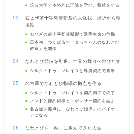
筑波大学で本格的に理論を学び、蓄積をする
右ヒザ前十字靭帯断裂の大怪我、挫折から転
換期
右ひざの前十字靭帯断裂で選手生命の危機
日本初、つくば市で「まっちゃんのなわとび
教室」を開催
なわとび競技を引退。世界の舞台へ跳びだす
シルク・ドゥ・ソレイユと専属契約で渡米
名古屋でなわとび指導の拠点を作る
シルク・ドゥ・ソレイユを契約満了で終了
ノマド的節約術様とスポンサー契約を結ぶ
名古屋を拠点に「なわとび指導」のパイオニ
アになる
なわとびを「軸」に歩んできた人生