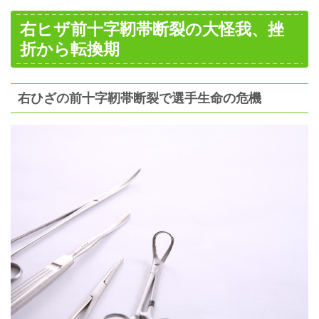
右ヒザ前十字靭帯断裂の大怪我、挫
折から転換期
右ひざの前十字靭帯断裂で選手生命の危機