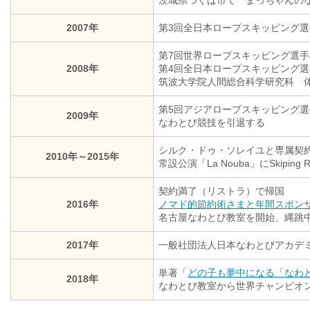
2007年
第3回全日本ロープスキッピング選
第7回世界ロープスキッピング選手
2008年
第4回全日本ロープスキッピング選
筑波大学院人間総合科学研究科 
第5回アジアロープスキッピング選
2009年
なわとび競技を引退する
シルク・ドゥ・ソレイユと専属契
2010年～2015年
常設公演「La Nouba」にSkipi
契約満了（リストラ）で帰国
2016年
ノマド的節約術さまと年間スポン
名古屋なわとび教室を開始、縄跳
2017年
一般社団法人日本なわとびアカデミ
単著「
どの子も夢中になる「なわ
2018年
なわとび教室から世界チャンピオ