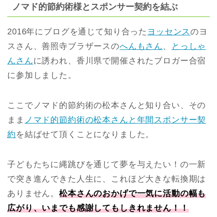
ノマド的節約術様とスポンサー契約を結ぶ
2016年にブログを通じて知り合った
ヨッセンス
のヨ
スさん、善照寺ブラザースの
へんもさん
、
とっしゃ
んさん
に誘われ、香川県で開催されたブロガー合宿
に参加しました。
ここでノマド的節約術の松本さんと知り合い、その
まま
ノマド的節約術の松本さんと年間スポンサー契
約
を結ばせて頂くことになりました。
子どもたちに縄跳びを通じて夢を与えたい！の一新
で突き進んできた人生に、これほど大きな転換期は
ありません。
松本さんのおかげで一気に活動の幅も
広がり、いまでも感謝してもしきれません！！