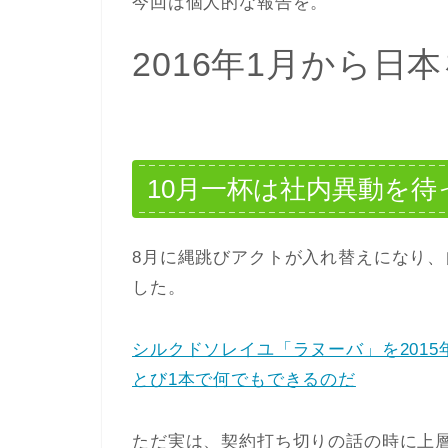
今回は個人的な報告を。
2016年1月から
10月一杯は社内異動を待
8月に縄跳びアクトが入れ替えになり
した。
シルクドソレイユ「ラヌーバ」を201
とび1本で何でもできるのだ
ただ実は、契約打ち切りの話の時に上層