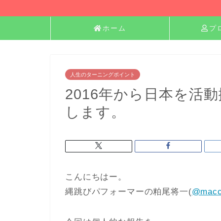
ホーム
プ
人生のターニングポイント
2016年から日本を活
します。
こんにちはー。
縄跳びパフォーマーの粕尾将一(
@macc