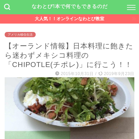
なわとび1本で何でもできるのだ
大人気！！オンラインなわとび教室
アメリカ移住生活
【オーランド情報】日本料理に飽きた
ら迷わずメキシコ料理の
「CHIPOTLE(チポレ)」に行こう！！
2015年10月31日
/
2019年9月23日