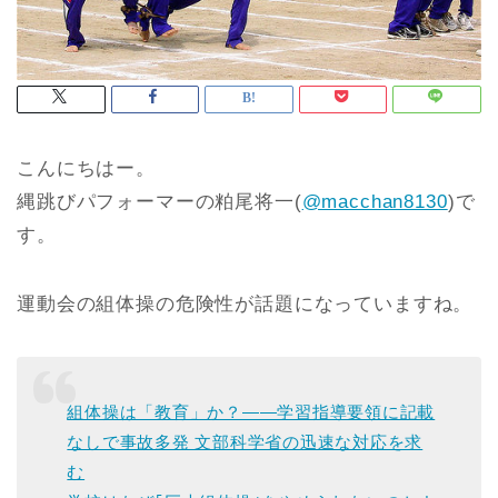
こんにちはー。
縄跳びパフォーマーの粕尾将一(
@macchan8130
)で
す。
運動会の組体操の危険性が話題になっていますね。
組体操は「教育」か？――学習指導要領に記載
なしで事故多発 文部科学省の迅速な対応を求
む