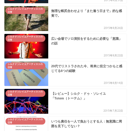
2015年8月31日
シルクドソレイユアーティストの
無理な帳尻合わせより「また逢う日まで」的な感
日常
覚で。
2015年8月26日
シルクドソレイユアーティストの
広い会場でソロ演技をするために必要な「意識」
日常
の話
2015年8月22日
シルクドソレイユアーティストの
20代でリストラされた今、将来に役立つかもと感
日常
じてる6つの経験
2015年8月14日
シルクドソレイユアーティストの
【レビュー】シルク・ドゥ・ソレイユ
日常
「Totem（トーテム）」
2015年7月22日
シルクドソレイユアーティストの
いつも責任を一人で負おうとする人：無意識に周
日常
囲を見下してない？