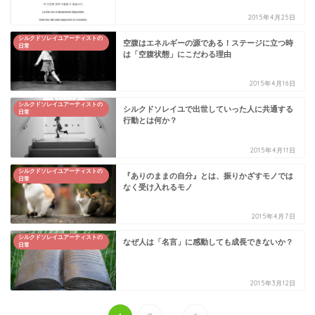
2015年4月25日
シルクドソレイユアーティストの
空腹はエネルギーの源である！ステージに立つ時
日常
は「空腹状態」にこだわる理由
2015年4月16日
シルクドソレイユアーティストの
シルクドソレイユで出世していった人に共通する
日常
行動とは何か？
2015年4月11日
シルクドソレイユアーティストの
『ありのままの自分』とは、振りかざすモノでは
日常
なく受け入れるモノ
2015年4月7日
シルクドソレイユアーティストの
なぜ人は「名言」に感動しても成長できないか？
日常
2015年3月12日
...