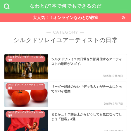
なわとび1本で何でもできるのだ
大人気！！オンラインなわとび教室
― CATEGORY ―
シルクドソレイユアーティストの日常
シルクドソレイユアーティストの
シルクドソレイユの日常を外部発信するアーティ
日常
ストの動画がスゴイ。
2015年10月21日
シルクドソレイユアーティストの
リーダー経験のない「デキる人」がチームにとっ
日常
てヤバイ理由
2015年9月17日
シルクドソレイユアーティストの
まじか…！？舞台上からどうしても気になってし
日常
まう「観客」4選