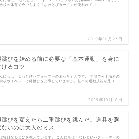
学校の体育で今でもよく「なわとびカード」が使われてい …
2019年10月23日
縄跳びを始める前に必要な「基本運動」を身に
付けるコツ
んにちは！なわとびパフォーマーのまっちゃんです。 年間で何十箇所の
学校やイベントで縄跳びを指導していますが、基本の運動技能が足り
 …
2019年10月18日
縄跳びを変えたら二重跳びを跳んだ。道具を選
ばないのは大人のミス
ぼ毎日なわとびを教えています。 こんにちは！なわとびパフォーマーの