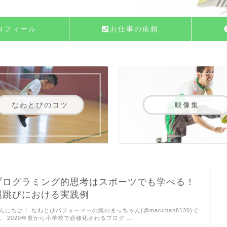
ロフィール
お仕事の依頼
なわとびのコツ
映像集
プログラミング的思考はスポーツでも学べる！
縄跳びにおける実践例
んにちは！ なわとびパフォーマーの縄のまっちゃん(@macchan8130)で
。 2020年度から小学校で必修化されるプログ …