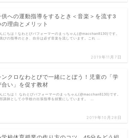
子供への運動指導をするとき＜音楽＞を流す3
つの理由とメリット
んにちは！なわとびパフォーマーのまっちゃん(@macchan8130)です。
跳びの指導のとき、自分は必ず音楽を流しています。これ …
2019年11月7日
シンクロなわとびで一緒にとぼう！児童の「学
び合い」を促す教材
んにちは！ なわとびパフォーマーのまっちゃん(@macchan8130)です。
部講師として小学校の出張指導を頻繁にしています。 …
2019年10月28日
小学校体育授業の作り方のコツ。45分をどう組