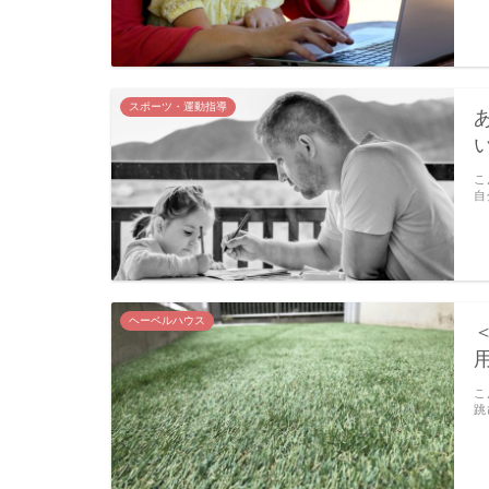
スポーツ・運動指導
こ
自
ヘーベルハウス
こ
跳