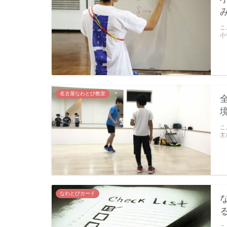
こ
小
名古屋なわとび教室
こ
主
なわとびカード
こ