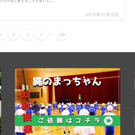
人の子供に教えることが多いん …
2019年10月15日
...
4
5
6
7
68