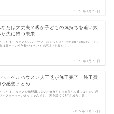
2020年1月29日
あなたは大丈夫？親が子どもの気持ちを追い抜
いた先に待つ未来
んにちは！ なわとびパフォーマ―のまっちゃん(@macchan8130)です。
分は日本中の小学校やイベントで縄跳びを教えて …
2020年1月28日
＜ヘーベルハウス＞人工芝が施工完了！施工費
用や感想まとめ
んにちは！ なわとび練習用スタジオ兼自宅を注文住宅を建てました。縄
びパフォーマーのまっちゃんです。 家を建てて1年が経ち、裏 …
2019年11月22日