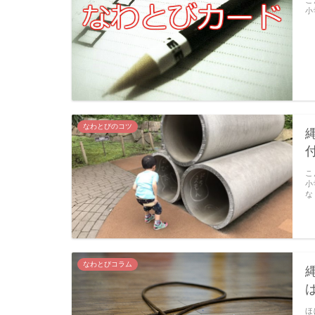
小
なわとびのコツ
こ
小
な
なわとびコラム
ほ