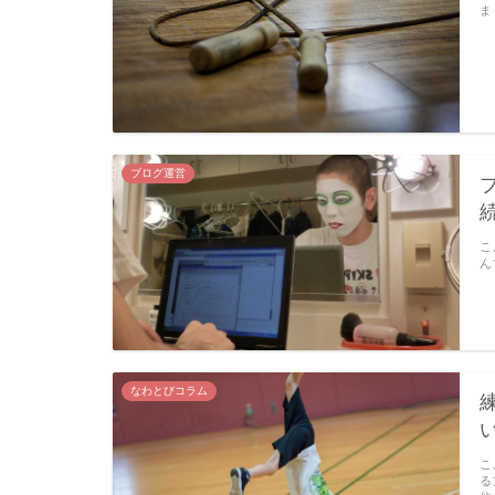
ま
ブログ運営
こ
ん
なわとびコラム
こ
る