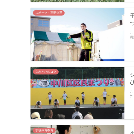
スポーツ・運動指導
こ
縄
なわとびのコツ
こ
外
学校体育教育