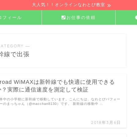
大人気！！オンラインなわとび教室
ロフィール
お仕事の依頼
CATEGORY ―
幹線で出張
Broad WiMAXは新幹線でも快適に使用できる
か？実際に通信速度を測定して検証
本中の小学校に新幹線で移動しています。こんにちは、なわとびパフォー
ーのまっちゃん（@macchan8130）です。 新幹線の移動中 …
2018年3月6日