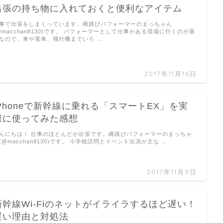
出張の持ち物に入れておくと便利なアイテム
事で出張をしまくっています、縄跳びパフォーマーのまっちゃん
@macchan8130)です。 パフォーマーとして仕事がある現場に行くのが基
なので、車や電車、飛行機までいろ …
2017年11月16日
iPhoneで新幹線に乗れる「スマートEX」を実
際に使ってみた感想
んにちは！ 仕事のほとんどが出張です。縄跳びパフォーマーのまっちゃ
(@macchan8130)です。 小学校訪問とイベント出演が主な …
2017年11月9日
新幹線Wi-Fiのネットがイライラするほど遅い！
遅い理由と対処法