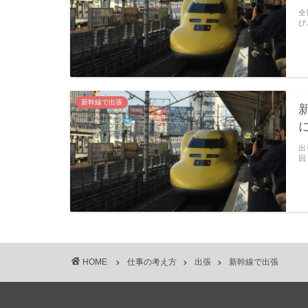
全
び
新幹線で出張
出
回
HOME
仕事の考え方
出張
新幹線で出張