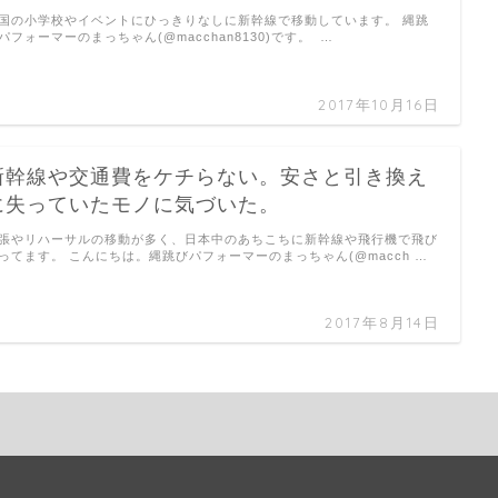
国の小学校やイベントにひっきりなしに新幹線で移動しています。 縄跳
パフォーマーのまっちゃん(@macchan8130)です。 …
2017年10月16日
新幹線や交通費をケチらない。安さと引き換え
に失っていたモノに気づいた。
張やリハーサルの移動が多く、日本中のあちこちに新幹線や飛行機で飛び
ってます。 こんにちは。縄跳びパフォーマーのまっちゃん(@macch …
2017年8月14日