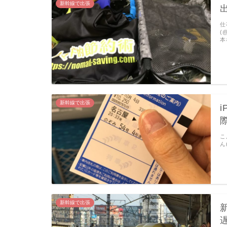
新幹線で出張
仕
(
本
新幹線で出張
こ
ん
新幹線で出張