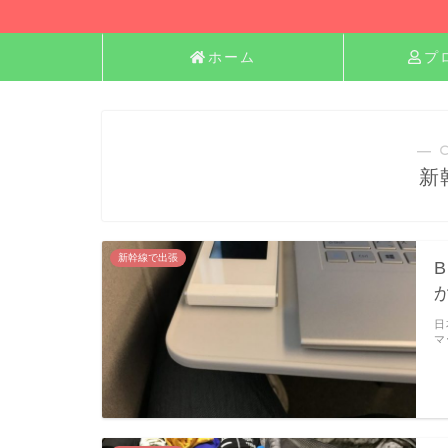
ホーム
プ
― 
新
新幹線で出張
日
マ